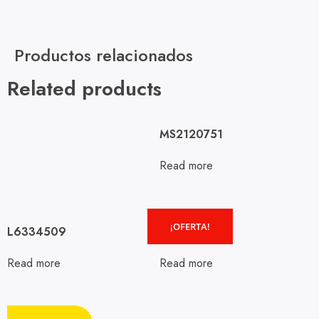
Productos relacionados
Related products
MS2120751
Read more
¡OFERTA!
L6334509
L6141562
Read more
Read more